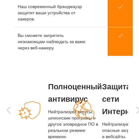
Наш современный брандмауэр
защитит ваши устройства от
хакеров.
Вы сможете запретить
незнакомцам наблюдать за вами
через веб-камеру.
Полноценный
Защита в
антивирус
сети
Интернет
Нейтрализует вирусы,
шпионские програмы и
другое зловредное ПО в
Нейтрализует
реальном режиме
опасные загрузки
времени.
и вебсайты.