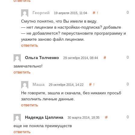
ответить
0
Георгий
#
↑
19 апреля 2015, 11:04
Смутно понятно, что Вы имели в виду.
— нет лицензии в настройках-подписка? добавьте
— не добавляется? переустановите програграмму и
укажите заново файл лицензии.
ответить
0
Ольга Толченко
#
29 октября 2014, 08:44
замечательно!
ответить
0
Маша
#
↑
29 октября 2014, 14:22
Не говорите, зашла и скачала, без никаких просьб
заполнить личные данные.
ответить
0
Надежда Цаплина
#
30 марта 2014, 18:35
еще не поняла преимуществ
ответить