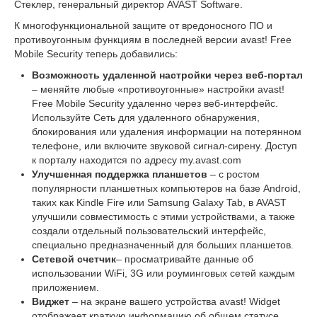
Стеклер, генеральный директор AVAST Software.
К многофункциональной защите от вредоносного ПО и
противоугонным функциям в последней версии avast! Free
Mobile Security теперь добавились:
Возможность удаленной настройки через веб-портал
– меняйте любые «противоугонные» настройки avast!
Free Mobile Security удаленно через веб-интерфейс.
Используйте Сеть для удаленного обнаружения,
блокирования или удаления информации на потерянном
телефоне, или включите звуковой сигнал-сирену. Доступ
к порталу находится по адресу my.avast.com
Улучшенная поддержка планшетов
– с ростом
популярности планшетных компьютеров на базе Android,
таких как Kindle Fire или Samsung Galaxy Tab, в AVAST
улучшили совместимость с этими устройствами, а также
создали отдельный пользовательский интерфейс,
специально предназначенный для больших планшетов.
Сетевой счетчик
– просматривайте данные об
использовании WiFi, 3G или роуминговых сетей каждым
приложением.
Виджет
– на экране вашего устройства avast! Widget
отображает краткую информацию об общем статусе