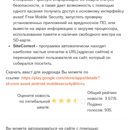
безопасности, а также дает возможность с помощью
одного касания получить доступ к основному интерфейсу
avast! Free Mobile Security, запустить проверку
установленных приложений на вредоносное ПО, или
вывести на экран информацию о загрузке процессора,
использовании памяти и наличии свободного местра на
SD-карте.
SiteCorrect -
программа автоматически находит
наиболее частые опечатки в URL(адресах сайтов) и
перенаправляет пользователя на сайт, который он
собирался посетить.
Скачать аваст для андроида Вы можете по
ссылке:
https://play.google.com/store/apps/details?
id=com.avast.android.mobilesecurity&hl=ru
Общий рейтинг
Оцените новость
новости:
3.57
/
5
.
по пятибальной
Подано
шкале:
голосов:
935
.
Вы можете авторизоваться на сайте с помощью: