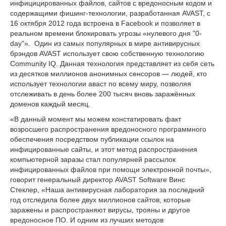
инфицицированных файлов, сайтов с вредоносным кодом и
содержащими фишинг-технологии, разработанная AVAST, с
16 октября 2012 года встроена в Facebook и позволяет в
реальном времени блокировать угрозы «нулевого дня ”0-
day”». Один из самых популярных в мире антивирусных
брэндов AVAST использует свою собственную технологию
Community IQ. Данная технология представляет из себя сеть
из десятков миллионов анонимных сенсоров — людей, кто
использует технологии аваст по всему миру, позволяя
отслеживать в день более 200 тысяч вновь заражённых
доменов каждый месяц.
«В данный момент мы можем констатировать факт
возросшего распространения вредоносного программного
обеспечения посредством публикации ссылок на
инфицированные сайты, и этот метод распространения
компьютерной заразы стал популярней рассылок
инфицированных файлов при помощи электронной почты»,
говорит генеральный директор AVAST Software Винс
Стеклер, «Наша антивирусная лаборатория за последний
год отследила более двух миллионов сайтов, которые
заражены и распространяют вирусы, трояны и другое
вредоносное ПО. И одним из лучших методов