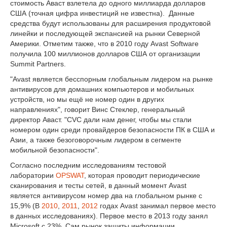
стоимость Аваст взлетела до одного миллиарда долларов
США (точная цифра инвестиций не известна). Данные
средства будут использованы для расширения продуктовой
линейки и последующей экспансией на рынки Северной
Америки. Отметим также, что в 2010 году Avast Software
получила 100 миллионов долларов США от организации
Summit Partners.
"Avast является бесспорным глобальным лидером на рынке
антивирусов для домашних компьютеров и мобильных
устройств, но мы ещё не номер один в других
направлениях", говорит Винс Стеклер, генеральный
директор Аваст. "CVC дали нам денег, чтобы мы стали
номером один среди провайдеров безопасности ПК в США и
Азии, а также безоговорочным лидером в сегменте
мобильной безопасности".
Согласно последним исследованиям тестовой
лаборатории
OPSWAT
, которая проводит периодические
сканирования и тесты сетей, в данный момент Avast
является антивирусом номер два на глобальном рынке с
15,9% (В
2010
,
2011
,
2012
годах Avast занимал первое место
в данных исследованиях). Первое место в 2013 году занял
Microsoft с 23%. Сам рынок защиты информации