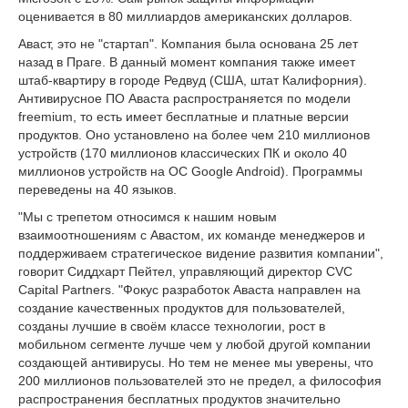
оценивается в 80 миллиардов американских долларов.
Аваст, это не "стартап". Компания была основана 25 лет
назад в Праге. В данный момент компания также имеет
штаб-квартиру в городе Редвуд (США, штат Калифорния).
Антивирусное ПО Аваста распространяется по модели
freemium, то есть имеет бесплатные и платные версии
продуктов. Оно установлено на более чем 210 миллионов
устройств (170 миллионов классических ПК и около 40
миллионов устройств на ОС Google Android). Программы
переведены на 40 языков.
"Мы с трепетом относимся к нашим новым
взаимоотношениям с Авастом, их команде менеджеров и
поддерживаем стратегическое видение развития компании",
говорит Сиддхарт Пейтел, управляющий директор CVC
Capital Partners. "Фокус разработок Аваста направлен на
создание качественных продуктов для пользователей,
созданы лучшие в своём классе технологии, рост в
мобильном сегменте лучше чем у любой другой компании
создающей антивирусы. Но тем не менее мы уверены, что
200 миллионов пользователей это не предел, а философия
распространения бесплатных продуктов значительно