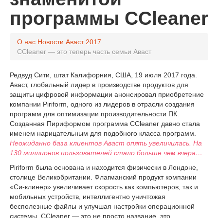
программы CCleaner
О нас
Новости Аваст
2017
CСleaner — это теперь часть семьи Аваст
Редвуд Сити, штат Калифорния, США, 19 июля 2017 года.
Аваст, глобальный лидер в производстве продуктов для
защиты цифровой информации анонсировал приобретение
компании Piriform, одного из лидеров в отрасли создания
программ для оптимизации производительности ПК.
Созданная Пириформом программа CCleaner давно стала
именем нарицательным для подобного класса программ.
Неожиданно база клиентов Аваст опять увеличилась. На
130 миллионов пользователей стало больше чем вчера…
Piriform была основана и находится физически в Лондоне,
столице Великобритании. Флагманский продукт компании
«Си-клинер» увеличивает скорость как компьютеров, так и
мобильных устройств, интеллигентно уничтожая
бесполезные файлы и улучшая настройки операционной
системы. CCleaner — это не просто название, это