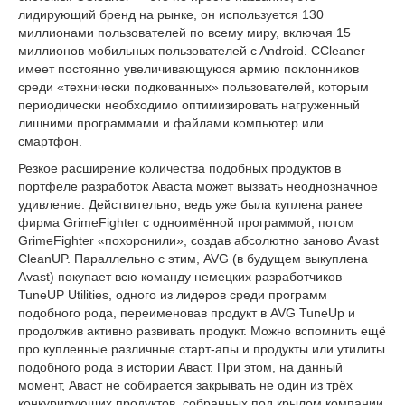
лидирующий бренд на рынке, он используется 130
миллионами пользователей по всему миру, включая 15
миллионов мобильных пользователей c Android. CCleaner
имеет постоянно увеличивающуюся армию поклонников
среди «технически подкованных» пользователей, которым
периодически необходимо оптимизировать нагруженный
лишними программами и файлами компьютер или
смартфон.
Резкое расширение количества подобных продуктов в
портфеле разработок Аваста может вызвать неоднозначное
удивление. Действительно, ведь уже была куплена ранее
фирма GrimeFighter c одноимённой программой, потом
GrimeFighter «похоронили», создав абсолютно заново Avast
CleanUP. Параллельно с этим, AVG (в будущем выкуплена
Avast) покупает всю команду немецких разработчиков
TuneUP Utilities, одного из лидеров среди программ
подобного рода, переименовав продукт в AVG TuneUp и
продолжив активно развивать продукт. Можно вспомнить ещё
про купленные различные старт-апы и продукты или утилиты
подобного рода в истории Аваст. При этом, на данный
момент, Аваст не собирается закрывать не один из трёх
конкурирующих продуктов, собранных под крылом компании.