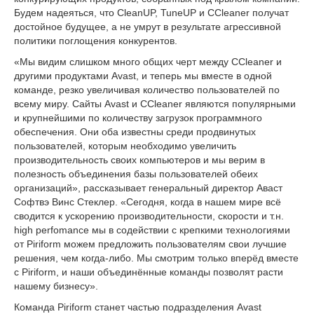
Будем надеяться, что CleanUP, TuneUP и CCleaner получат
достойное будущее, а не умрут в результате агрессивной
политики поглощения конкурентов.
«Мы видим слишком много общих черт между CCleaner и
другими продуктами Avast, и теперь мы вместе в одной
команде, резко увеличивая количество пользователей по
всему миру. Сайты Avast и CCleaner являются популярными
и крупнейшими по количеству загрузок программного
обеспечения. Они оба известны среди продвинутых
пользователей, которым необходимо увеличить
производительность своих компьютеров и мы верим в
полезность объединения базы пользователей обеих
организаций», рассказывает генеральный директор Аваст
Софтвэ Винс Стеклер. «Сегодня, когда в нашем мире всё
сводится к ускорению производительности, скорости и т.н.
high perfomance мы в содействии с крепкими технологиями
от Piriform можем предложить пользователям свои лучшие
решения, чем когда-либо. Мы смотрим только вперёд вместе
с Piriform, и наши объединённые команды позволят расти
нашему бизнесу».
Команда Piriform станет частью подразделения Avast