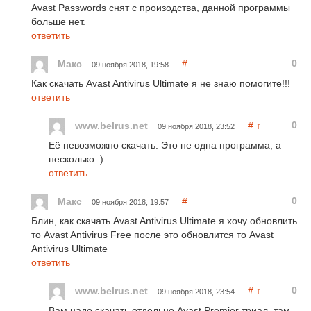
Avast Passwords снят с произодства, данной программы
больше нет.
ответить
0
Макс
#
09 ноября 2018, 19:58
Как скачать Avast Antivirus Ultimate я не знаю помогите!!!
ответить
0
www.belrus.net
#
↑
09 ноября 2018, 23:52
Её невозможно скачать. Это не одна программа, а
несколько :)
ответить
0
Макс
#
09 ноября 2018, 19:57
Блин, как скачать Avast Antivirus Ultimate я хочу обновлить
то Avast Antivirus Free после это обновлится то Avast
Antivirus Ultimate
ответить
0
www.belrus.net
#
↑
09 ноября 2018, 23:54
Вам надо скачать отдельно Avast Premier триал, там