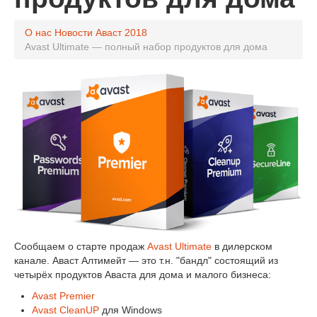
О нас
Новости Аваст
2018
Avast Ultimate — полный набор продуктов для дома
Cообщаем о старте продаж
Avast Ultimate
в дилерском
канале. Аваст Алтимейт — это т.н. "бандл" состоящий из
четырёх продуктов Аваста для дома и малого бизнеса:
Avast Premier
Avast CleanUP
для Windows